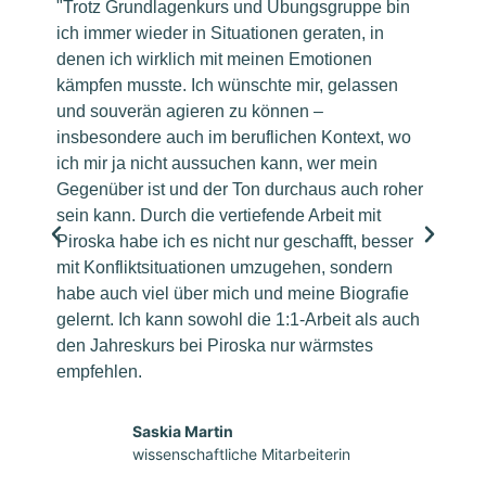
"Trotz Grundlagenkurs und Übungsgruppe bin
I
ich immer wieder in Situationen geraten, in
E
denen ich wirklich mit meinen Emotionen
g
kämpfen musste. Ich wünschte mir, gelassen
S
und souverän agieren zu können –
g
insbesondere auch im beruflichen Kontext, wo
g
ich mir ja nicht aussuchen kann, wer mein
K
Gegenüber ist und der Ton durchaus auch roher
e
sein kann. Durch die vertiefende Arbeit mit
D
Piroska habe ich es nicht nur geschafft, besser
a
mit Konfliktsituationen umzugehen, sondern
a
habe auch viel über mich und meine Biografie
z
gelernt. Ich kann sowohl die 1:1-Arbeit als auch
z
den Jahreskurs bei Piroska nur wärmstes
u
empfehlen.
S
L
Saskia Martin
wissenschaftliche Mitarbeiterin