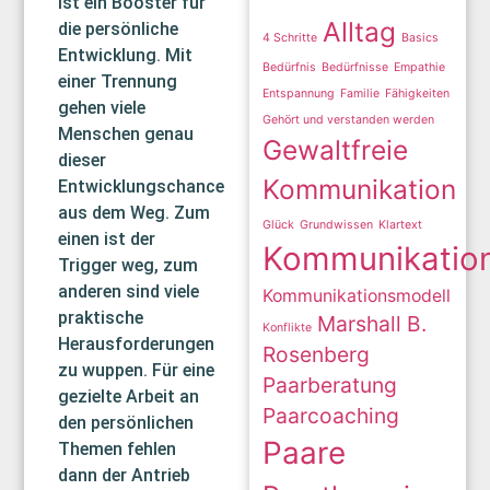
ist ein Booster für
Alltag
die persönliche
4 Schritte
Basics
Entwicklung. Mit
Bedürfnis
Bedürfnisse
Empathie
einer Trennung
Entspannung
Familie
Fähigkeiten
gehen viele
Gehört und verstanden werden
Menschen genau
Gewaltfreie
dieser
Kommunikation
Entwicklungschance
aus dem Weg. Zum
Glück
Grundwissen
Klartext
einen ist der
Kommunikatio
Trigger weg, zum
anderen sind viele
Kommunikationsmodell
praktische
Marshall B.
Konflikte
Herausforderungen
Rosenberg
zu wuppen. Für eine
Paarberatung
gezielte Arbeit an
Paarcoaching
den persönlichen
Paare
Themen fehlen
dann der Antrieb