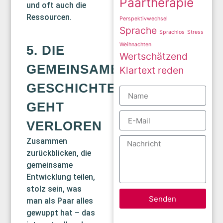
Paartherapie
und oft auch die
Ressourcen.
Perspektivwechsel
Sprache
Sprachlos
Stress
Weihnachten
5. DIE
Wertschätzend
GEMEINSAME
Klartext reden
GESCHICHTE
GEHT
VERLOREN
Zusammen
zurückblicken, die
gemeinsame
Entwicklung teilen,
stolz sein, was
Senden
man als Paar alles
gewuppt hat – das