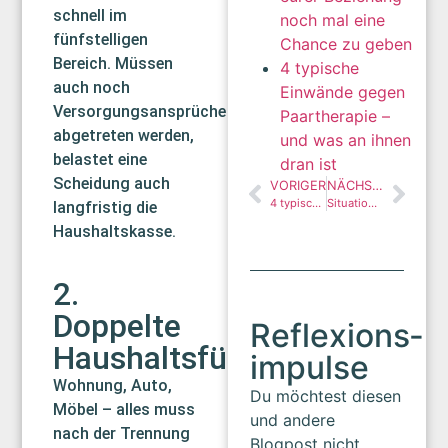
schnell im
noch mal eine
fünfstelligen
Chance zu geben
Bereich. Müssen
4 typische
auch noch
Einwände gegen
Versorgungsansprüche
Paartherapie –
abgetreten werden,
und was an ihnen
belastet eine
dran ist
Scheidung auch
VORIGER
NÄCHSTER
4 typische Einwände gegen Paartherapie – und was an ihnen dran ist
Situationship – Wenn Liebe unbestimmt bleibt
langfristig die
Haushaltskasse.
2.
Doppelte
Reflexions­
Haushaltsführung
impulse
Wohnung, Auto,
Du möchtest diesen
Möbel – alles muss
und andere
nach der Trennung
Blogpost nicht